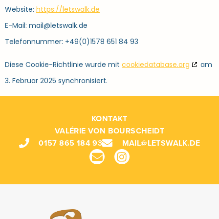
Website:
https://letswalk.de
E-Mail:
mail@
letswalk.de
Telefonnummer: +49(0)1578 651 84 93
Diese Cookie-Richtlinie wurde mit
cookiedatabase.org
am
3. Februar 2025 synchronisiert.
KONTAKT
VALÉRIE VON BOURSCHEIDT
0157 865 184 93
MAIL@LETSWALK.DE