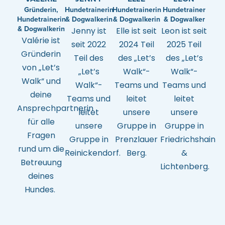
Gründerin,
Hundetrainerin
Hundetrainerin
Hundetrainer
Hundetrainerin
& Dogwalkerin
& Dogwalkerin
& Dogwalker
& Dogwalkerin
Jenny ist
Elle ist seit
Leon ist seit
Valérie ist
seit 2022
2024 Teil
2025 Teil
Gründerin
Teil des
des „Let’s
des „Let’s
von „Let’s
„Let’s
Walk“-
Walk“-
Walk“ und
Walk“-
Teams und
Teams und
deine
Teams und
leitet
leitet
Ansprechpartnerin
leitet
unsere
unsere
für alle
unsere
Gruppe in
Gruppe in
Fragen
Gruppe in
Prenzlauer
Friedrichshain
rund um die
Reinickendorf.
Berg.
&
Betreuung
Lichtenberg.
deines
Hundes.