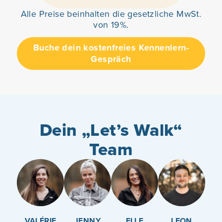
Alle Preise beinhalten die gesetzliche MwSt.
von 19%.
Buche dein kostenfreies Kennenlern-
Gespräch
Dein „Let’s Walk“
Team
VALÉRIE
JENNY
ELLE
LEON