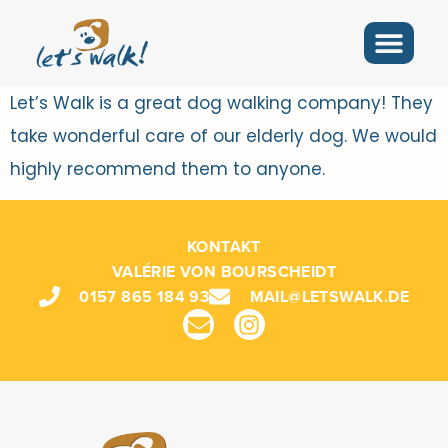
Let’s Walk is a great dog walking company! They
take wonderful care of our elderly dog. We would
highly recommend them to anyone.
KONTAKT
VALÉRIE VON BOURSCHEIDT
0157 865 184 93
MAIL@LETSWALK.DE